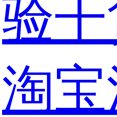
验干
淘宝