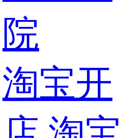
院
淘宝开
店
淘宝