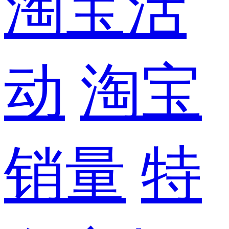
淘宝活
动
淘宝
销量
特