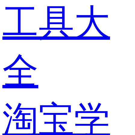
工具大
全
淘宝学