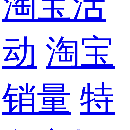
淘宝活
动
淘宝
销量
特