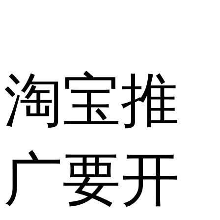
淘宝推
广要开