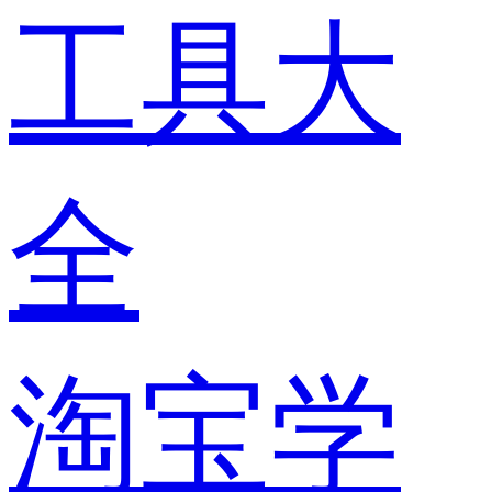
工具大
全
淘宝学