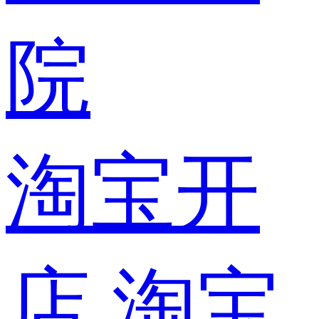
院
淘宝开
店
淘宝