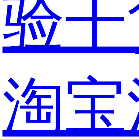
验干
淘宝